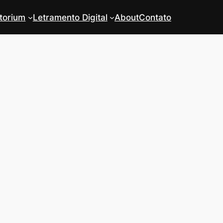
torium
Letramento Digital
About
Contato