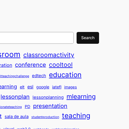
Search
sroom
classroomactivity
cooltool
conference
ration
education
edtech
itteachingchallenge
earning
esl
elt
google
iatefl
images
mlearning
lessonplan
lessonplanning
presentation
PD
ionateteaching
teaching
t
sala de aula
studentproduction
o
visual
web2.0