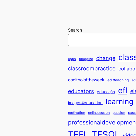
Search
clas
change
apps
blogging
classroompractice
collabo
cooltooloftheweek
editteaching
ed
efl
educators
el
educação
learning
images4education
motivation
onlinesession
passion
pass
professionaldevelopmen
TESOL
TEFL
vide