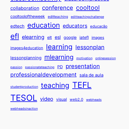
cooltool
conference
collaboration
cooltooloftheweek
editteaching
editteachingchallenge
education
educators
edtech
educação
efl
elearning
esl
elt
google
iatefl
images
learning
lessonplan
images4education
mlearning
lessonplanning
motivation
onlinesession
presentation
PD
passion
passionateteaching
professionaldevelopment
sala de aula
TEFL
teaching
studentproduction
TESOL
video
visual
web2.0
webheads
webheadsinaction