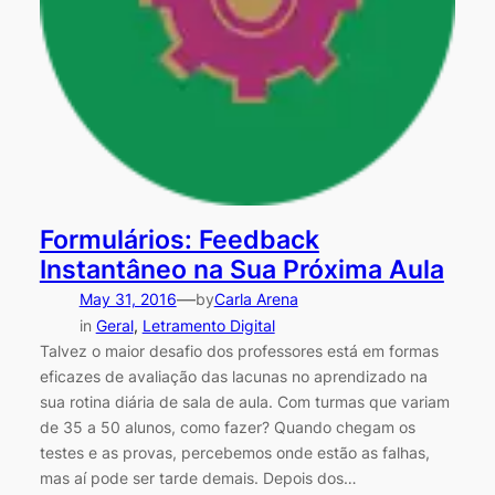
Formulários: Feedback
Instantâneo na Sua Próxima Aula
—
May 31, 2016
by
Carla Arena
in
Geral
, 
Letramento Digital
Talvez o maior desafio dos professores está em formas
eficazes de avaliação das lacunas no aprendizado na
sua rotina diária de sala de aula. Com turmas que variam
de 35 a 50 alunos, como fazer? Quando chegam os
testes e as provas, percebemos onde estão as falhas,
mas aí pode ser tarde demais. Depois dos…