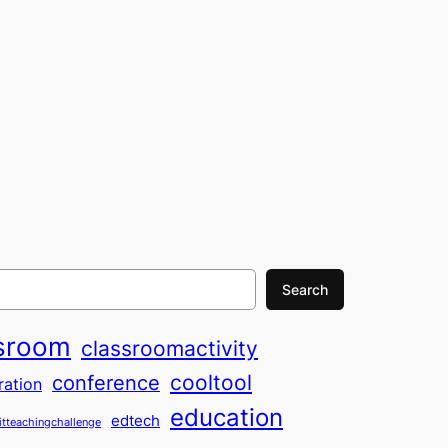
Search
sroom
classroomactivity
cooltool
conference
ration
education
edtech
itteachingchallenge