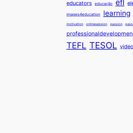
efl
educators
el
educação
learning
images4education
motivation
onlinesession
passion
pass
professionaldevelopmen
TESOL
TEFL
vide