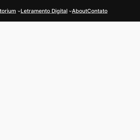
torium
Letramento Digital
About
Contato