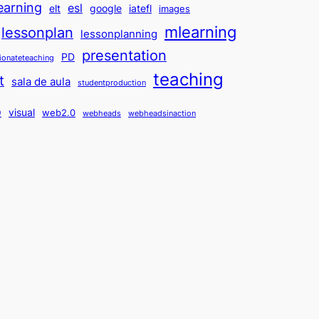
earning
esl
elt
google
iatefl
images
mlearning
lessonplan
lessonplanning
presentation
PD
ionateteaching
teaching
t
sala de aula
studentproduction
o
visual
web2.0
webheads
webheadsinaction