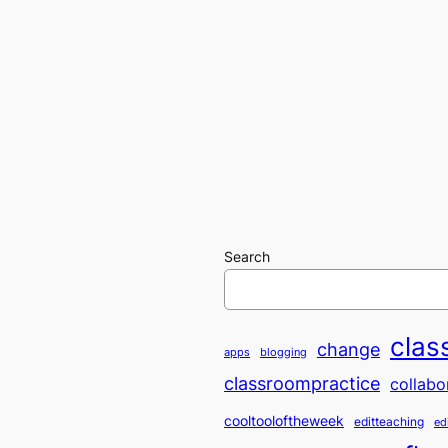
Search
clas
change
apps
blogging
classroompractice
collabo
cooltooloftheweek
editteaching
ed