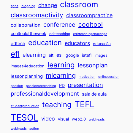
classroom
change
apps
blogging
classroomactivity
classroompractice
cooltool
conference
collaboration
cooltooloftheweek
editteaching
editteachingchallenge
education
educators
edtech
educação
efl
elearning
esl
elt
google
iatefl
images
learning
lessonplan
images4education
mlearning
lessonplanning
motivation
onlinesession
presentation
PD
passion
passionateteaching
professionaldevelopment
sala de aula
TEFL
teaching
studentproduction
TESOL
video
visual
web2.0
webheads
webheadsinaction