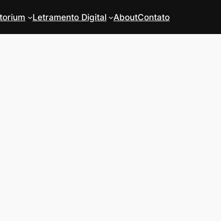
torium
Letramento Digital
About
Contato