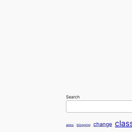
Search
clas
change
apps
blogging