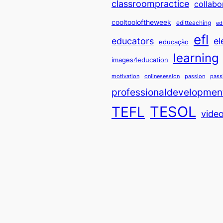
classroompractice
collabo
cooltooloftheweek
editteaching
ed
efl
educators
el
educação
learning
images4education
motivation
onlinesession
passion
pass
professionaldevelopmen
TESOL
TEFL
vide