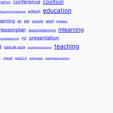
cooltool
conference
ration
education
edtech
itteachingchallenge
earning
esl
elt
google
iatefl
images
mlearning
lessonplan
lessonplanning
presentation
PD
ionateteaching
teaching
t
sala de aula
studentproduction
o
visual
web2.0
webheads
webheadsinaction