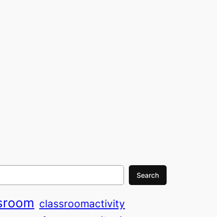
Search
sroom
classroomactivity