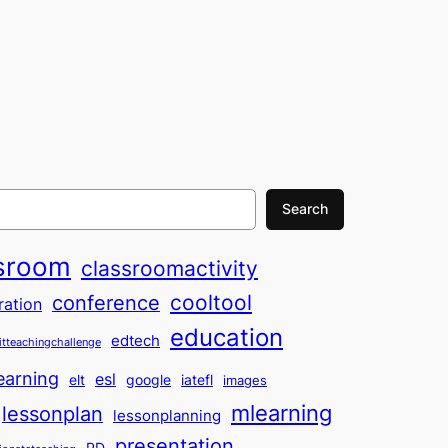
Search
sroom
classroomactivity
cooltool
conference
ration
education
edtech
itteachingchallenge
earning
esl
elt
google
iatefl
images
mlearning
lessonplan
lessonplanning
presentation
PD