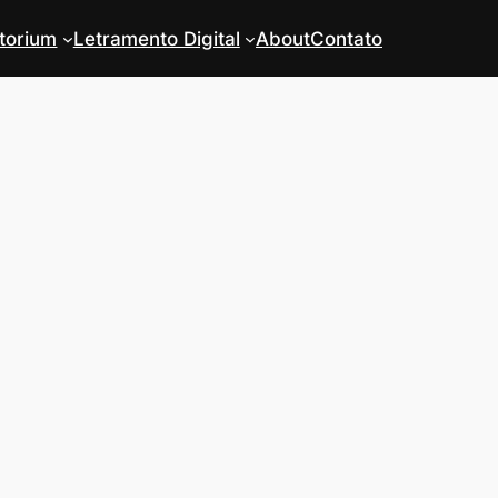
torium
Letramento Digital
About
Contato