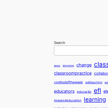
Search
clas
change
apps
blogging
classroompractice
collabo
cooltooloftheweek
editteaching
ed
efl
educators
el
educação
learning
images4education