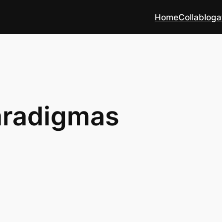
Home
Collabloga
aradigmas