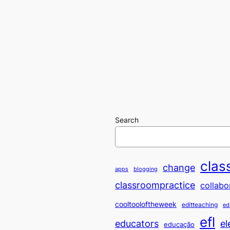
Search
clas
change
apps
blogging
classroompractice
collabo
cooltooloftheweek
editteaching
ed
efl
educators
el
educação