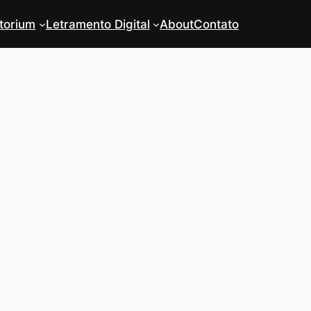
torium
Letramento Digital
About
Contato