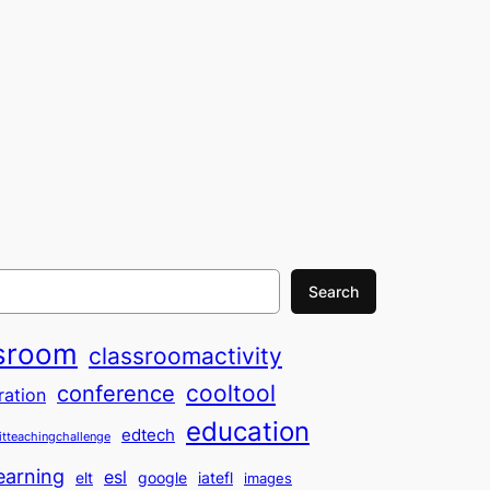
Search
sroom
classroomactivity
cooltool
conference
ration
education
edtech
itteachingchallenge
earning
esl
elt
google
iatefl
images