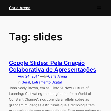
Skip
Carla Arena
to
content
Tag:
slides
Google Slides: Pela Criação
Colaborativa de Apresentações
—
Aug 24, 2014
by
Carla Arena
in
Geral
, 
Letramento Digital
John Seely Brown, em seu livro “A New Culture of
Learning: Cultivating the Imagination for a World of
Constant Change”, nos convida a refletir sobre as
grandam mudanças estruturais que a tecnologia tem
proporcionado para o aprendizado. Essa nova cultura do