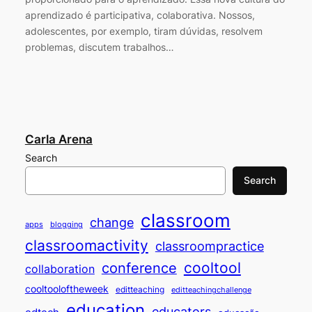
aprendizado é participativa, colaborativa. Nossos,
adolescentes, por exemplo, tiram dúvidas, resolvem
problemas, discutem trabalhos…
Carla Arena
Search
Search
classroom
change
apps
blogging
classroomactivity
classroompractice
cooltool
conference
collaboration
cooltooloftheweek
editteaching
editteachingchallenge
education
educators